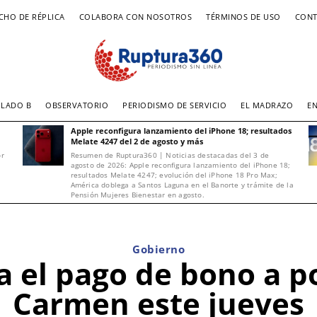
CHO DE RÉPLICA
COLABORA CON NOSOTROS
TÉRMINOS DE USO
CONT
LADO B
OBSERVATORIO
PERIODISMO DE SERVICIO
EL MADRAZO
E
Apple reconfigura lanzamiento del iPhone 18; resultados
Melate 4247 del 2 de agosto y más
or
Resumen de Ruptura360 | Noticias destacadas del 3 de
agosto de 2026: Apple reconfigura lanzamiento del iPhone 18;
resultados Melate 4247; evolución del iPhone 18 Pro Max;
América doblega a Santos Laguna en el Banorte y trámite de la
Pensión Mujeres Bienestar en agosto.
Gobierno
 el pago de bono a po
Carmen este jueves