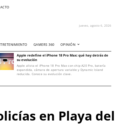
ACTO
jueves, agosto 6, 2026
NTRETENIMIENTO
GAMERS 360
OPINIÓN
Apple redefine el iPhone 18 Pro Max: qué hay detrás de
su evolución
Apple alista el iPhone 18 Pro Max con chip A20 Pro, batería
expandida, cámara de apertura variable y Dynamic Island
reducida. Conoce su evolución clave.
licías en Playa del