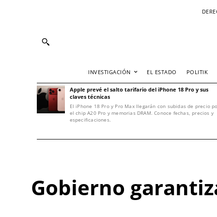
DERE
INVESTIGACIÓN
EL ESTADO
POLITIK
Apple prevé el salto tarifario del iPhone 18 Pro y sus
claves técnicas
El iPhone 18 Pro y Pro Max llegarán con subidas de precio p
el chip A20 Pro y memorias DRAM. Conoce fechas, precios y
especificaciones.
Gobierno garantiza