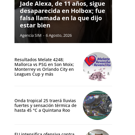
Jade Alexa, de 11 años, sigue
desaparecida en Holbox; fue
falsa llamada en la que dijo
estar bien
Agencia SIM
-
6 Agosto, 2026
Resultados Melate 4248;
Mallorca vs PSG en Son Moix;
Monterrey vs Orlando City en
Leagues Cup y más
Onda tropical 25 traerá lluvias
fuertes y sensación térmica de
hasta 45 °C a Quintana Roo
EU intensifica ofensiva contra