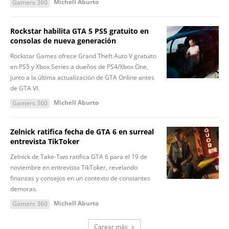
Michell Aburto
Gamers 360
Rockstar habilita GTA 5 PS5 gratuito en
consolas de nueva generación
Rockstar Games ofrece Grand Theft Auto V gratuito
en PS5 y Xbox Series a dueños de PS4/Xbox One,
junto a la última actualización de GTA Online antes
de GTA VI.
Michell Aburto
Gamers 360
Zelnick ratifica fecha de GTA 6 en surreal
entrevista TikToker
Zelnick de Take-Two ratifica GTA 6 para el 19 de
noviembre en entrevista TikToker, revelando
finanzas y consejos en un contexto de constantes
demoras.
Michell Aburto
Gamers 360
Cargar más