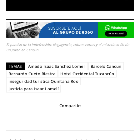
El paraíso de la indefensión: Negligencia, cobros extras y el misterioso fin de
un joven en Cancún
Amado Isaac Sánchez Lomelí
Barceló Cancún
TEMAS
Bernardo Cueto Riestra
Hotel Occidental Tucancún
inseguridad turística Quintana Roo
justicia para Isaac Lomelí
Compartir: