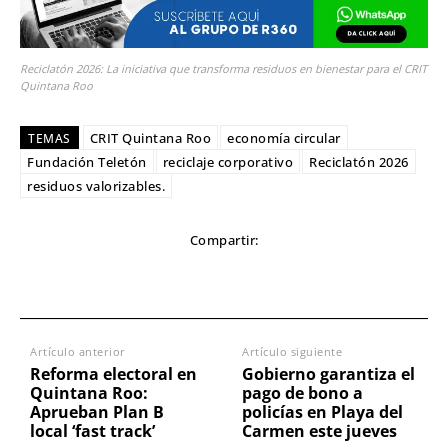
Reciclatón 2026: La iniciativa que transforma residuos en bienestar para el CRIT
Quintana Roo
CRIT Quintana Roo
economía circular
TEMAS
Fundación Teletón
reciclaje corporativo
Reciclatón 2026
residuos valorizables.
Compartir:
Artículo anterior
Artículo siguiente
Reforma electoral en
Gobierno garantiza el
Quintana Roo:
pago de bono a
Aprueban Plan B
policías en Playa del
local ‘fast track’
Carmen este jueves