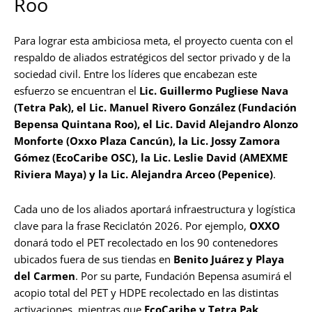
Roo
Para lograr esta ambiciosa meta, el proyecto cuenta con el
respaldo de aliados estratégicos del sector privado y de la
sociedad civil. Entre los líderes que encabezan este
esfuerzo se encuentran el
Lic. Guillermo Pugliese Nava
(Tetra Pak), el Lic. Manuel Rivero González (Fundación
Bepensa Quintana Roo), el Lic. David Alejandro Alonzo
Monforte (Oxxo Plaza Cancún), la Lic. Jossy Zamora
Gómez (EcoCaribe OSC), la Lic. Leslie David (AMEXME
Riviera Maya) y la Lic. Alejandra Arceo (Pepenice)
.
Cada uno de los aliados aportará infraestructura y logística
clave para la frase Reciclatón 2026. Por ejemplo,
OXXO
donará todo el PET recolectado en los 90 contenedores
ubicados fuera de sus tiendas en
Benito Juárez y Playa
del Carmen
. Por su parte, Fundación Bepensa asumirá el
acopio total del PET y HDPE recolectado en las distintas
activaciones, mientras que
EcoCaribe y Tetra Pak