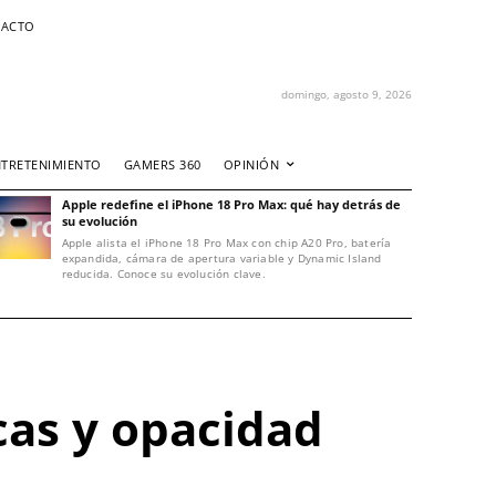
ACTO
domingo, agosto 9, 2026
NTRETENIMIENTO
GAMERS 360
OPINIÓN
Apple redefine el iPhone 18 Pro Max: qué hay detrás de
su evolución
Apple alista el iPhone 18 Pro Max con chip A20 Pro, batería
expandida, cámara de apertura variable y Dynamic Island
reducida. Conoce su evolución clave.
icas y opacidad