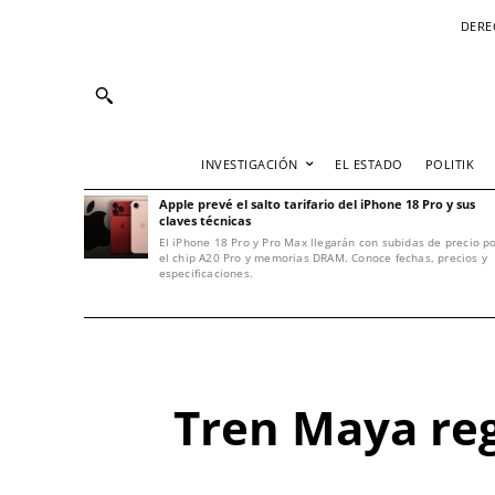
DERE
INVESTIGACIÓN
EL ESTADO
POLITIK
Apple prevé el salto tarifario del iPhone 18 Pro y sus
claves técnicas
El iPhone 18 Pro y Pro Max llegarán con subidas de precio p
el chip A20 Pro y memorias DRAM. Conoce fechas, precios y
especificaciones.
Tren Maya regi