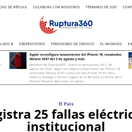
CHO DE RÉPLICA
COLABORA CON NOSOTROS
TÉRMINOS DE USO
CONT
LADO B
OBSERVATORIO
PERIODISMO DE SERVICIO
EL MADRAZO
E
Apple reconfigura lanzamiento del iPhone 18; resultados
Melate 4247 del 2 de agosto y más
or
Resumen de Ruptura360 | Noticias destacadas del 3 de
agosto de 2026: Apple reconfigura lanzamiento del iPhone 18;
resultados Melate 4247; evolución del iPhone 18 Pro Max;
América doblega a Santos Laguna en el Banorte y trámite de la
Pensión Mujeres Bienestar en agosto.
El País
stra 25 fallas eléctr
institucional