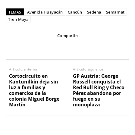
Avenida Huayacán
Cancún
Sedena
Semarnat
TEMAS
Tren Maya
Compartir:
Artículo anterior
Artículo siguiente
Cortocircuito en
GP Austria: George
Kantunilkín deja sin
Russell conquista el
luz a familias y
Red Bull Ring y Checo
comercios de la
Pérez abandona por
colonia Miguel Borge
fuego en su
Martín
monoplaza