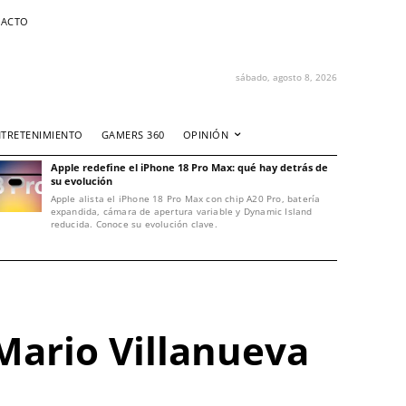
ACTO
sábado, agosto 8, 2026
NTRETENIMIENTO
GAMERS 360
OPINIÓN
Apple redefine el iPhone 18 Pro Max: qué hay detrás de
su evolución
Apple alista el iPhone 18 Pro Max con chip A20 Pro, batería
expandida, cámara de apertura variable y Dynamic Island
reducida. Conoce su evolución clave.
Mario Villanueva