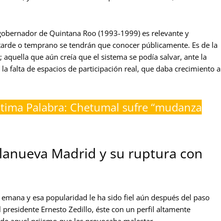
x gobernador de Quintana Roo (1993-1999) es relevante y
 tarde o temprano se tendrán que conocer públicamente. Es de la
; aquella que aún creía que el sistema se podía salvar, ante la
 la falta de espacios de participación real, que daba crecimiento a
ltima Palabra: Chetumal sufre “mudanza
illanueva Madrid y su ruptura con
emana y esa popularidad le ha sido fiel aún después del paso
l presidente Ernesto Zedillo, éste con un perfil altamente
 de aquel priismo que les provocaba malestar.