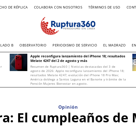
CHO DE RÉPLICA
COLABORA CON NOSOTROS
TÉRMINOS DE USO
CONT
LADO B
OBSERVATORIO
PERIODISMO DE SERVICIO
EL MADRAZO
E
Apple reconfigura lanzamiento del iPhone 18; resultados
Melate 4247 del 2 de agosto y más
or
Resumen de Ruptura360 | Noticias destacadas del 3 de
agosto de 2026: Apple reconfigura lanzamiento del iPhone 18;
resultados Melate 4247; evolución del iPhone 18 Pro Max;
América doblega a Santos Laguna en el Banorte y trámite de la
Pensión Mujeres Bienestar en agosto.
Opinión
ra: El cumpleaños de 