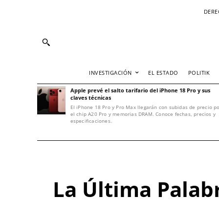
DERE
INVESTIGACIÓN
EL ESTADO
POLITIK
Apple prevé el salto tarifario del iPhone 18 Pro y sus
claves técnicas
El iPhone 18 Pro y Pro Max llegarán con subidas de precio p
el chip A20 Pro y memorias DRAM. Conoce fechas, precios y
especificaciones.
La Última Palab