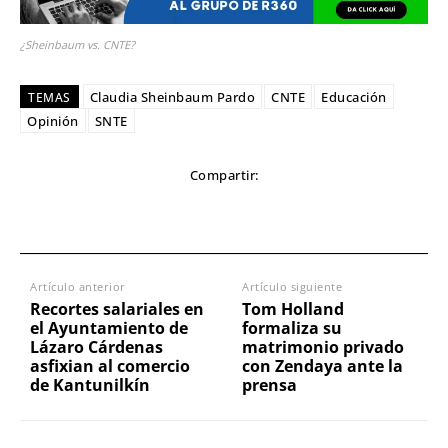
¿Sheinbaum vs. CNTE?
Claudia Sheinbaum Pardo
CNTE
Educación
TEMAS
Opinión
SNTE
Compartir:
Artículo anterior
Artículo siguiente
Recortes salariales en
Tom Holland
el Ayuntamiento de
formaliza su
Lázaro Cárdenas
matrimonio privado
asfixian al comercio
con Zendaya ante la
de Kantunilkín
prensa