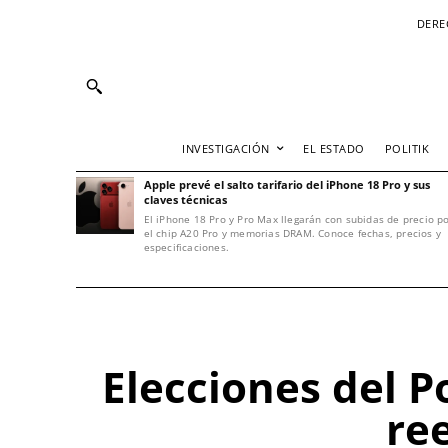
DERE
INVESTIGACIÓN
EL ESTADO
POLITIK
Apple prevé el salto tarifario del iPhone 18 Pro y sus
claves técnicas
El iPhone 18 Pro y Pro Max llegarán con subidas de precio p
el chip A20 Pro y memorias DRAM. Conoce fechas, precios y
especificaciones.
Elecciones del P
re