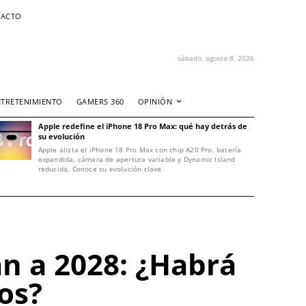
ACTO
sábado, agosto 8, 2026
NTRETENIMIENTO
GAMERS 360
OPINIÓN
Apple redefine el iPhone 18 Pro Max: qué hay detrás de
su evolución
Apple alista el iPhone 18 Pro Max con chip A20 Pro, batería
expandida, cámara de apertura variable y Dynamic Island
reducida. Conoce su evolución clave.
an a 2028: ¿Habrá
os?