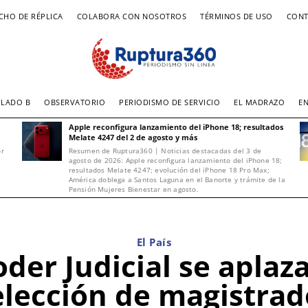
CHO DE RÉPLICA
COLABORA CON NOSOTROS
TÉRMINOS DE USO
CONT
LADO B
OBSERVATORIO
PERIODISMO DE SERVICIO
EL MADRAZO
E
Apple reconfigura lanzamiento del iPhone 18; resultados
Melate 4247 del 2 de agosto y más
or
Resumen de Ruptura360 | Noticias destacadas del 3 de
agosto de 2026: Apple reconfigura lanzamiento del iPhone 18;
resultados Melate 4247; evolución del iPhone 18 Pro Max;
América doblega a Santos Laguna en el Banorte y trámite de la
Pensión Mujeres Bienestar en agosto.
El País
oder Judicial se aplaz
elección de magistrad