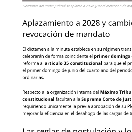
Elecciones del Poder Judicial se aplazan a 2028: ¿Habrá reelección de ma
Aplazamiento a 2028 y cambi
revocación de mandato
El dictamen a la minuta establece en su régimen transit
celebrarán de forma coincidente el
primer domingo d
reforma al
artículo 35 constitucional
para que el pr
el primer domingo de junio del cuarto año del periodo
ordinarias.
Respecto a la organización interna del
Máximo Tribun
constitucional
facultan a la
Suprema Corte de Justi
requiriendo únicamente la previa aprobación de su Ple
mejorar la eficiencia en el desahogo de las cargas de
Las reglas de postulación y lo