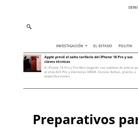
DERE
INVESTIGACIÓN
EL ESTADO
POLITIK
Apple prevé el salto tarifario del iPhone 18 Pro y sus
claves técnicas
El iPhone 18 Pro y Pro Max llegarán con subidas de precio p
el chip A20 Pro y memorias DRAM. Conoce fechas, precios y
especificaciones.
Preparativos par