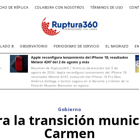
CHO DE RÉPLICA
COLABORA CON NOSOTROS
TÉRMINOS DE USO
CONT
LADO B
OBSERVATORIO
PERIODISMO DE SERVICIO
EL MADRAZO
E
Apple reconfigura lanzamiento del iPhone 18; resultados
Melate 4247 del 2 de agosto y más
or
Resumen de Ruptura360 | Noticias destacadas del 3 de
agosto de 2026: Apple reconfigura lanzamiento del iPhone 18;
resultados Melate 4247; evolución del iPhone 18 Pro Max;
América doblega a Santos Laguna en el Banorte y trámite de la
Pensión Mujeres Bienestar en agosto.
Gobierno
a la transición munic
Carmen