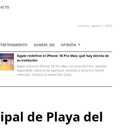
ACTO
viernes, agosto 7, 2026
NTRETENIMIENTO
GAMERS 360
OPINIÓN
Apple redefine el iPhone 18 Pro Max: qué hay detrás de
su evolución
Apple alista el iPhone 18 Pro Max con chip A20 Pro, batería
expandida, cámara de apertura variable y Dynamic Island
reducida. Conoce su evolución clave.
ipal de Playa del