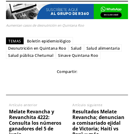
Aumentan casos de desnutrición en Quintana Roo
Boletín epidemiológico
TEMAS
Desnutrición en Quintana Roo
Salud
Salud alimentaria
Salud pública Chetumal
Sinave Quintana Roo
Compartir:
Artículo anterior
Artículo siguiente
Melate Revancha y
Resultados Melate
Revanchita 4222:
Revancha; denuncian
Consulta los números
a comisariado ejidal
ganadores del 5 de
de Victoria; Haití vs