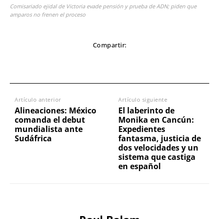
Comisariado ejidal de Victoria evade pensión y prueba de ADN; piden que
amparos no frenen el proceso
Compartir:
Artículo anterior
Artículo siguiente
Alineaciones: México
El laberinto de
comanda el debut
Monika en Cancún:
mundialista ante
Expedientes
Sudáfrica
fantasma, justicia de
dos velocidades y un
sistema que castiga
en español