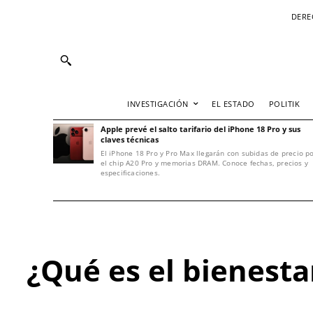
DERE
INVESTIGACIÓN
EL ESTADO
POLITIK
Apple prevé el salto tarifario del iPhone 18 Pro y sus
claves técnicas
El iPhone 18 Pro y Pro Max llegarán con subidas de precio p
el chip A20 Pro y memorias DRAM. Conoce fechas, precios y
especificaciones.
¿Qué es el bienesta