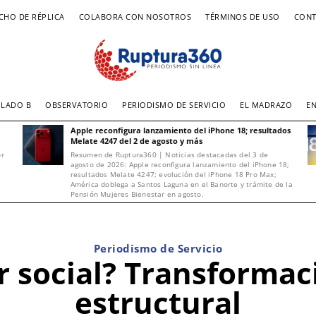
CHO DE RÉPLICA
COLABORA CON NOSOTROS
TÉRMINOS DE USO
CONT
LADO B
OBSERVATORIO
PERIODISMO DE SERVICIO
EL MADRAZO
E
Apple reconfigura lanzamiento del iPhone 18; resultados
Melate 4247 del 2 de agosto y más
or
Resumen de Ruptura360 | Noticias destacadas del 3 de
agosto de 2026: Apple reconfigura lanzamiento del iPhone 18;
resultados Melate 4247; evolución del iPhone 18 Pro Max;
América doblega a Santos Laguna en el Banorte y trámite de la
Pensión Mujeres Bienestar en agosto.
Periodismo de Servicio
r social? Transformac
estructural