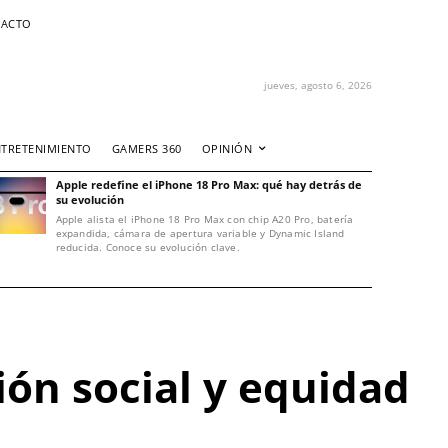
ACTO
jueves, agosto 6, 2026
NTRETENIMIENTO
GAMERS 360
OPINIÓN
Apple redefine el iPhone 18 Pro Max: qué hay detrás de
su evolución
Apple alista el iPhone 18 Pro Max con chip A20 Pro, batería
expandida, cámara de apertura variable y Dynamic Island
reducida. Conoce su evolución clave.
ión social y equidad