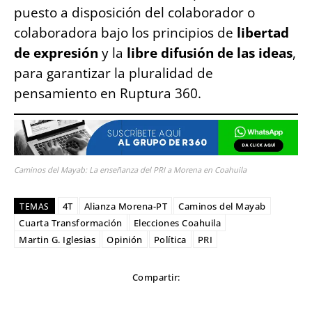
puesto a disposición del colaborador o
colaboradora bajo los principios de
libertad
de expresión
y la
libre difusión de las ideas
,
para garantizar la pluralidad de
pensamiento en Ruptura 360.
Caminos del Mayab: La enseñanza del PRI a Morena en Coahuila
4T
Alianza Morena-PT
Caminos del Mayab
TEMAS
Cuarta Transformación
Elecciones Coahuila
Martin G. Iglesias
Opinión
Política
PRI
Compartir: