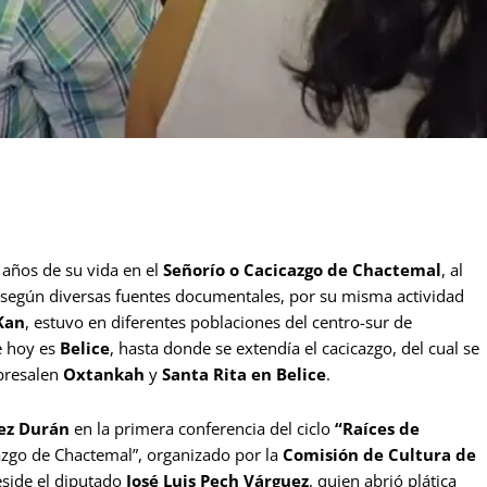
 años de su vida en el
Señorío o Cacicazgo de Chactemal
, al
 según diversas fuentes documentales, por su misma actividad
Kan
, estuvo en diferentes poblaciones del centro-sur de
e hoy es
Belice
, hasta donde se extendía el cacicazgo, del cual se
obresalen
Oxtankah
y
Santa Rita en Belice
.
ez Durán
en la primera conferencia del ciclo
“Raíces de
cazgo de Chactemal”, organizado por la
Comisión de Cultura de
eside el diputado
José Luis Pech Várguez
, quien abrió plática