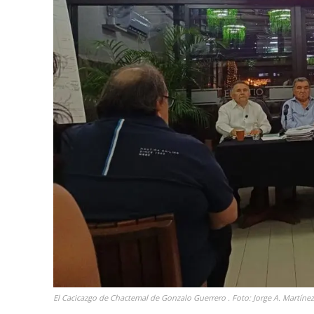
El Cacicazgo de Chactemal de Gonzalo Guerrero . Foto: Jorge A. Martíne