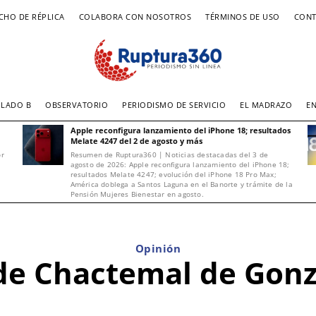
CHO DE RÉPLICA
COLABORA CON NOSOTROS
TÉRMINOS DE USO
CONT
LADO B
OBSERVATORIO
PERIODISMO DE SERVICIO
EL MADRAZO
E
Apple reconfigura lanzamiento del iPhone 18; resultados
Melate 4247 del 2 de agosto y más
or
Resumen de Ruptura360 | Noticias destacadas del 3 de
agosto de 2026: Apple reconfigura lanzamiento del iPhone 18;
resultados Melate 4247; evolución del iPhone 18 Pro Max;
América doblega a Santos Laguna en el Banorte y trámite de la
Pensión Mujeres Bienestar en agosto.
Opinión
 de Chactemal de Gon