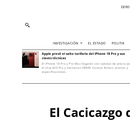
DERE
INVESTIGACIÓN
EL ESTADO
POLITIK
Apple prevé el salto tarifario del iPhone 18 Pro y sus
claves técnicas
El iPhone 18 Pro y Pro Max llegarán con subidas de precio p
el chip A20 Pro y memorias DRAM. Conoce fechas, precios y
especificaciones.
El Cacicazgo