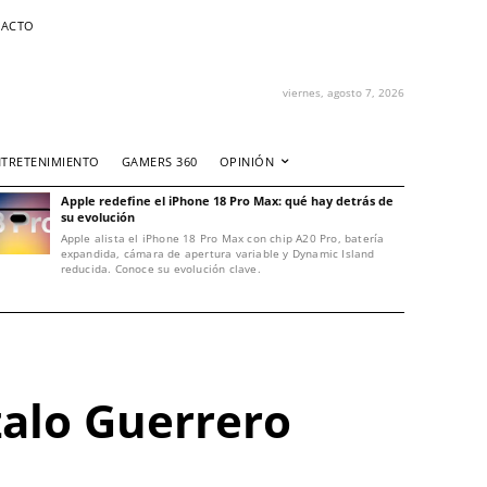
ACTO
viernes, agosto 7, 2026
NTRETENIMIENTO
GAMERS 360
OPINIÓN
Apple redefine el iPhone 18 Pro Max: qué hay detrás de
su evolución
Apple alista el iPhone 18 Pro Max con chip A20 Pro, batería
expandida, cámara de apertura variable y Dynamic Island
reducida. Conoce su evolución clave.
zalo Guerrero