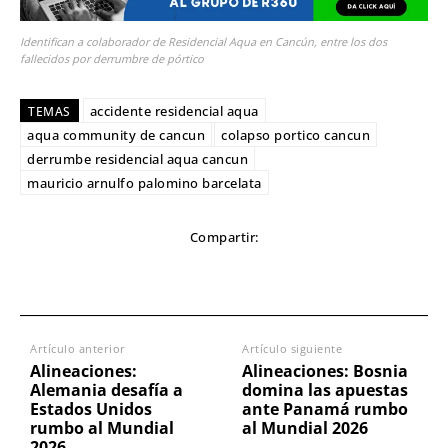
Identifican a colaborador de Residencial Aqua en Cancún, entre los dos
fallecidos por derrumbre de pórtico
accidente residencial aqua
TEMAS
aqua community de cancun
colapso portico cancun
derrumbe residencial aqua cancun
mauricio arnulfo palomino barcelata
Compartir:
Artículo anterior
Artículo siguiente
Alineaciones:
Alineaciones: Bosnia
Alemania desafía a
domina las apuestas
Estados Unidos
ante Panamá rumbo
rumbo al Mundial
al Mundial 2026
2026