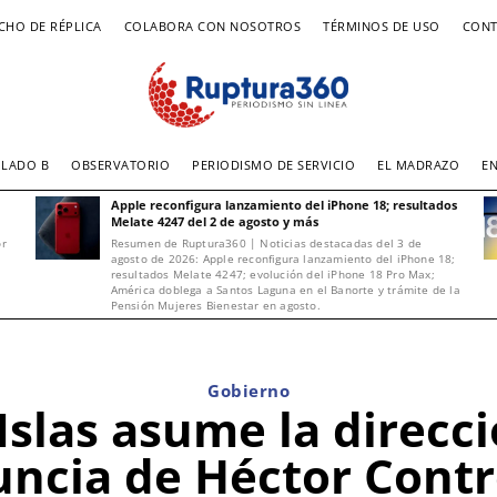
CHO DE RÉPLICA
COLABORA CON NOSOTROS
TÉRMINOS DE USO
CONT
LADO B
OBSERVATORIO
PERIODISMO DE SERVICIO
EL MADRAZO
E
Apple reconfigura lanzamiento del iPhone 18; resultados
Melate 4247 del 2 de agosto y más
or
Resumen de Ruptura360 | Noticias destacadas del 3 de
agosto de 2026: Apple reconfigura lanzamiento del iPhone 18;
resultados Melate 4247; evolución del iPhone 18 Pro Max;
América doblega a Santos Laguna en el Banorte y trámite de la
Pensión Mujeres Bienestar en agosto.
Gobierno
slas asume la direcci
uncia de Héctor Contr