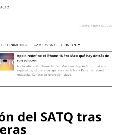
ACTO
jueves, agosto 6, 2026
NTRETENIMIENTO
GAMERS 360
OPINIÓN
Apple redefine el iPhone 18 Pro Max: qué hay detrás de
su evolución
Apple alista el iPhone 18 Pro Max con chip A20 Pro, batería
expandida, cámara de apertura variable y Dynamic Island
reducida. Conoce su evolución clave.
ón del SATQ tras
eras