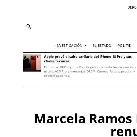
DERE
INVESTIGACIÓN
EL ESTADO
POLITIK
Apple prevé el salto tarifario del iPhone 18 Pro y sus
claves técnicas
El iPhone 18 Pro y Pro Max llegarán con subidas de precio p
el chip A20 Pro y memorias DRAM. Conoce fechas, precios y
especificaciones.
Marcela Ramos I
ren