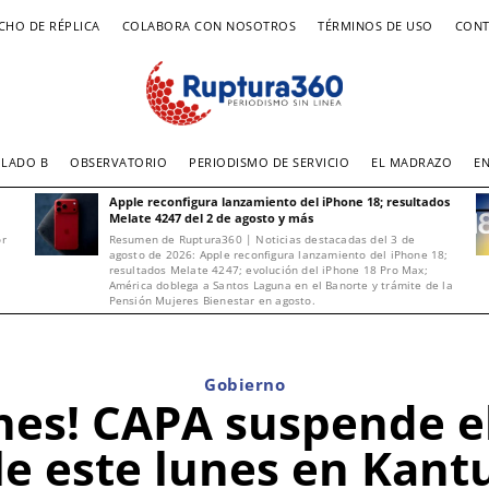
CHO DE RÉPLICA
COLABORA CON NOSOTROS
TÉRMINOS DE USO
CONT
LADO B
OBSERVATORIO
PERIODISMO DE SERVICIO
EL MADRAZO
E
Apple reconfigura lanzamiento del iPhone 18; resultados
Melate 4247 del 2 de agosto y más
or
Resumen de Ruptura360 | Noticias destacadas del 3 de
agosto de 2026: Apple reconfigura lanzamiento del iPhone 18;
resultados Melate 4247; evolución del iPhone 18 Pro Max;
América doblega a Santos Laguna en el Banorte y trámite de la
Pensión Mujeres Bienestar en agosto.
Gobierno
es! CAPA suspende el
e este lunes en Kant