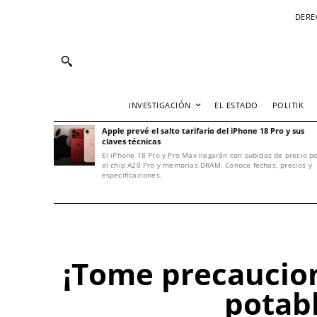
DERE
INVESTIGACIÓN
EL ESTADO
POLITIK
Apple prevé el salto tarifario del iPhone 18 Pro y sus
claves técnicas
El iPhone 18 Pro y Pro Max llegarán con subidas de precio p
el chip A20 Pro y memorias DRAM. Conoce fechas, precios y
especificaciones.
¡Tome precaucion
potabl