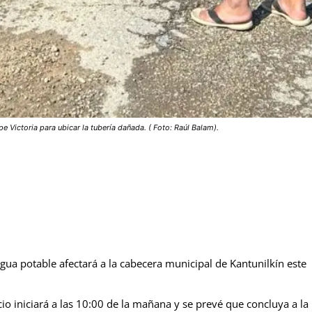
Victoria para ubicar la tubería dañada. ( Foto: Raúl Balam).
agua potable afectará a la cabecera municipal de Kantunilkín este
cio iniciará a las 10:00 de la mañana y se prevé que concluya a la