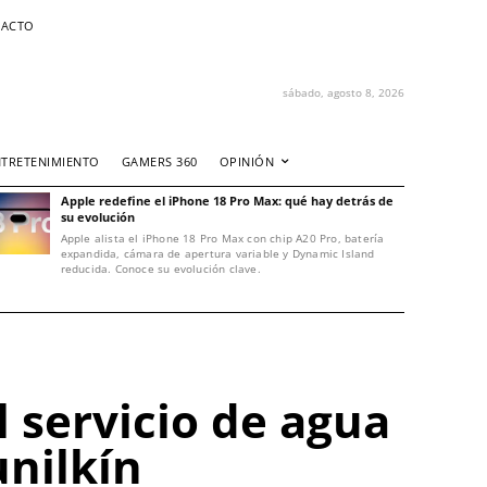
ACTO
sábado, agosto 8, 2026
NTRETENIMIENTO
GAMERS 360
OPINIÓN
Apple redefine el iPhone 18 Pro Max: qué hay detrás de
su evolución
Apple alista el iPhone 18 Pro Max con chip A20 Pro, batería
expandida, cámara de apertura variable y Dynamic Island
reducida. Conoce su evolución clave.
 servicio de agua
unilkín