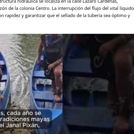
tructura hidráulica se localiza en la calle Lázaro Cárdenas,
ón de la colonia Centro. La interrupción del flujo del vital líquido
n rapidez y garantizar que el sellado de la tubería sea óptimo y