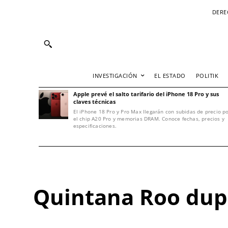
DERE
INVESTIGACIÓN
EL ESTADO
POLITIK
Apple prevé el salto tarifario del iPhone 18 Pro y sus
claves técnicas
El iPhone 18 Pro y Pro Max llegarán con subidas de precio p
el chip A20 Pro y memorias DRAM. Conoce fechas, precios y
especificaciones.
Quintana Roo dupl