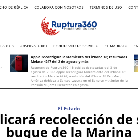
CHO DE RÉPLICA
COLABORA CON NOSOTROS
TÉRMINOS DE USO
CONT
LADO B
OBSERVATORIO
PERIODISMO DE SERVICIO
EL MADRAZO
E
Apple reconfigura lanzamiento del iPhone 18; resultados
Melate 4247 del 2 de agosto y más
or
Resumen de Ruptura360 | Noticias destacadas del 3 de
agosto de 2026: Apple reconfigura lanzamiento del iPhone 18;
resultados Melate 4247; evolución del iPhone 18 Pro Max;
América doblega a Santos Laguna en el Banorte y trámite de la
Pensión Mujeres Bienestar en agosto.
El Estado
icará recolección de
buque de la Marina