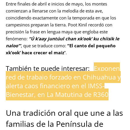
Entre finales de abril e inicios de mayo, los montes
comienzan a llenarse con la melodía de esta ave,
coincidiendo exactamente con la temporada en que los
campesinos preparan la tierra. Poot Kinil recordó con
precisión la frase en lengua maya que engloba este
fenómeno:
“Ú k’aay juntúul chan xk’ook’ ku chiisik le
naloo’”
, que se traduce como:
“El canto del pequeño
xk’ook’ hace crecer el maíz
”.
También te puede interesar:
Exponen
red de trabajo forzado en Chihuahua y
alerta caos financiero en el IMSS-
Bienestar, en La Matutina de R360
Una tradición oral que une a las
familias de la Península de