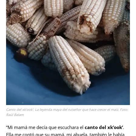
Canto del xk’ook’: La leyenda maya del ruiseñor que hace crecer el maíz. Foto:
Raúl Balam
“Mi mamá me decía que escuchara el
canto del xk’ook’
.
Ella me contó que su mamá, mi abuela, también le había