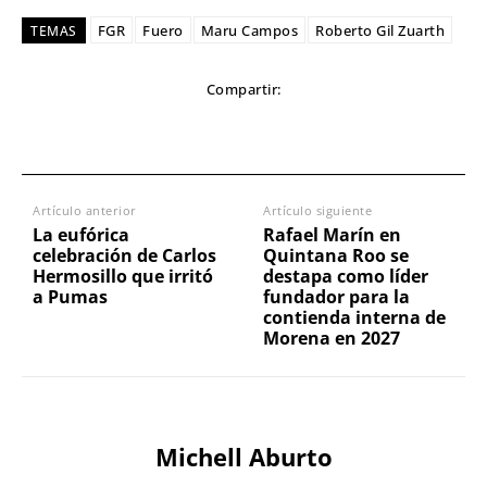
FGR
Fuero
Maru Campos
Roberto Gil Zuarth
TEMAS
Compartir:
Artículo anterior
Artículo siguiente
La eufórica
Rafael Marín en
celebración de Carlos
Quintana Roo se
Hermosillo que irritó
destapa como líder
a Pumas
fundador para la
contienda interna de
Morena en 2027
Michell Aburto