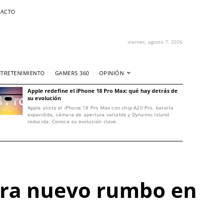
ACTO
viernes, agosto 7, 2026
NTRETENIMIENTO
GAMERS 360
OPINIÓN
Apple redefine el iPhone 18 Pro Max: qué hay detrás de
su evolución
Apple alista el iPhone 18 Pro Max con chip A20 Pro, batería
expandida, cámara de apertura variable y Dynamic Island
reducida. Conoce su evolución clave.
ura nuevo rumbo en