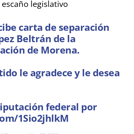
 escaño legislativo
cibe carta de separación
ez Beltrán de la
zación de Morena.
tido le agradece y le desea
iputación federal por
.com/1Sio2jhlkM