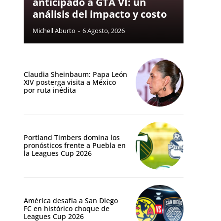
anticipado a GTA VI: un
análisis del impacto y costo
Michell Aburto
-
6 Agosto, 2026
Claudia Sheinbaum: Papa León
XIV posterga visita a México
por ruta inédita
Portland Timbers domina los
pronósticos frente a Puebla en
la Leagues Cup 2026
América desafía a San Diego
FC en histórico choque de
Leagues Cup 2026