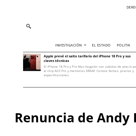
DERE
INVESTIGACIÓN
EL ESTADO
POLITIK
Apple prevé el salto tarifario del iPhone 18 Pro y sus
claves técnicas
El iPhone 18 Pro y Pro Max llegarán con subidas de precio p
el chip A20 Pro y memorias DRAM. Conoce fechas, precios y
especificaciones.
Renuncia de Andy 