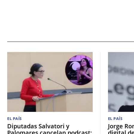
EL PAÍS
EL PAÍS
Diputadas Salvatori y
Jorge Ro
Palomares cancelan podcast;
digital d