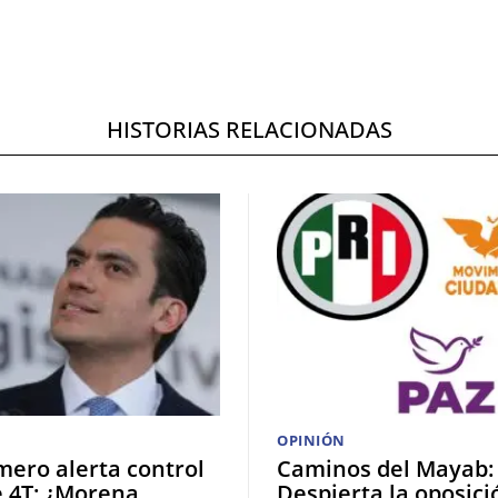
HISTORIAS RELACIONADAS
OPINIÓN
mero alerta control
Caminos del Mayab:
e 4T; ¿Morena
Despierta la oposici