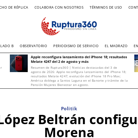
CHO DE RÉPLICA
COLABORA CON NOSOTROS
TÉRMINOS DE USO
CONT
LADO B
OBSERVATORIO
PERIODISMO DE SERVICIO
EL MADRAZO
E
Apple reconfigura lanzamiento del iPhone 18; resultados
Melate 4247 del 2 de agosto y más
or
Resumen de Ruptura360 | Noticias destacadas del 3 de
agosto de 2026: Apple reconfigura lanzamiento del iPhone 18;
resultados Melate 4247; evolución del iPhone 18 Pro Max;
América doblega a Santos Laguna en el Banorte y trámite de la
Pensión Mujeres Bienestar en agosto.
Politik
López Beltrán config
Morena