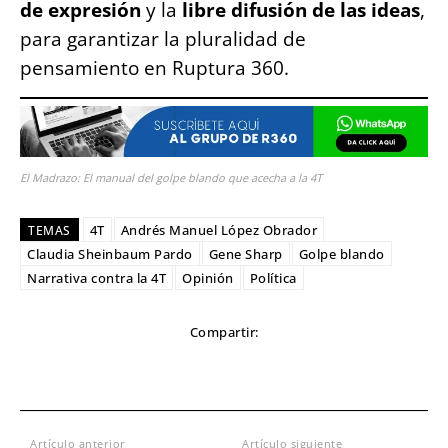
de expresión
y la
libre difusión de las ideas
,
para garantizar la pluralidad de
pensamiento en Ruptura 360.
El Madrazo: El manual del golpe blando que acecha a la 4T
4T
Andrés Manuel López Obrador
TEMAS
Claudia Sheinbaum Pardo
Gene Sharp
Golpe blando
Narrativa contra la 4T
Opinión
Política
Compartir:
Artículo anterior
Artículo siguiente