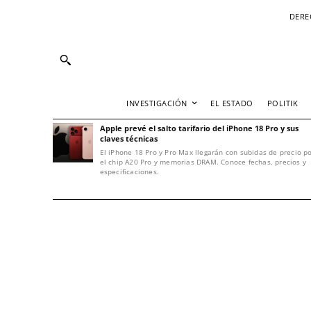
DERE
INVESTIGACIÓN
EL ESTADO
POLITIK
Apple prevé el salto tarifario del iPhone 18 Pro y sus
claves técnicas
El iPhone 18 Pro y Pro Max llegarán con subidas de precio p
el chip A20 Pro y memorias DRAM. Conoce fechas, precios y
especificaciones.