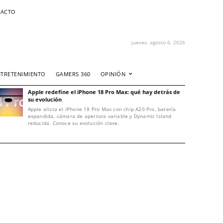
ACTO
jueves, agosto 6, 2026
NTRETENIMIENTO
GAMERS 360
OPINIÓN
Apple redefine el iPhone 18 Pro Max: qué hay detrás de
su evolución
Apple alista el iPhone 18 Pro Max con chip A20 Pro, batería
expandida, cámara de apertura variable y Dynamic Island
reducida. Conoce su evolución clave.