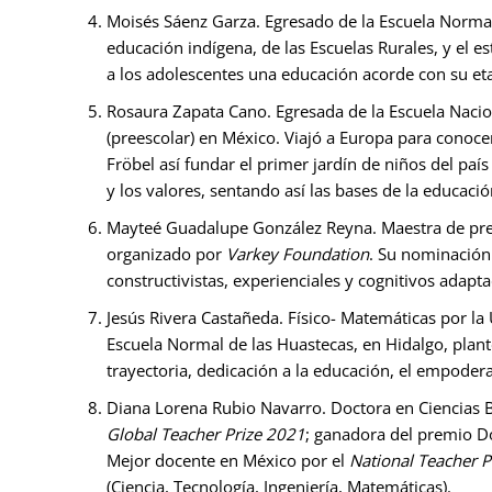
Moisés Sáenz Garza. Egresado de la Escuela Norma
educación indígena, de las Escuelas Rurales, y el e
a los adolescentes una educación acorde con su et
Rosaura Zapata Cano.
Egresada de la Escuela Nacio
(preescolar) en México. Viajó a Europa para conoce
Fröbel así fundar el primer jardín de niños del pa
y los valores, sentando así las bases de la educación
Mayteé Guadalupe González Reyna. Maestra de pre
organizado por
Varkey Foundation
. Su nominación
constructivistas, experienciales y cognitivos adapt
Jesús Rivera Castañeda. Físico- Matemáticas por la
Escuela Normal de las Huastecas, en Hidalgo, plan
trayectoria, dedicación a la educación, el empode
Diana Lorena Rubio Navarro. Doctora en Ciencias 
Global Teacher Prize 2021
; ganadora del premio D
Mejor docente en México por el
National Teacher 
(Ciencia, Tecnología, Ingeniería, Matemáticas).