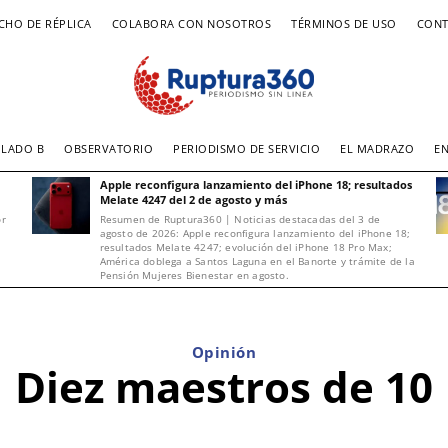
CHO DE RÉPLICA
COLABORA CON NOSOTROS
TÉRMINOS DE USO
CONT
LADO B
OBSERVATORIO
PERIODISMO DE SERVICIO
EL MADRAZO
E
Apple reconfigura lanzamiento del iPhone 18; resultados
Melate 4247 del 2 de agosto y más
or
Resumen de Ruptura360 | Noticias destacadas del 3 de
agosto de 2026: Apple reconfigura lanzamiento del iPhone 18;
resultados Melate 4247; evolución del iPhone 18 Pro Max;
América doblega a Santos Laguna en el Banorte y trámite de la
Pensión Mujeres Bienestar en agosto.
Opinión
Diez maestros de 10