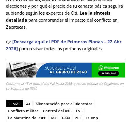
elecciones y por qué el precio de tu canasta básica seguirá
subiendo según los expertos de Citi.
Lee la síntesis
detallada
para comprender el impacto del conflicto en
Zacatecas.
👉
[Descarga aquí el PDF de Primeras Planas – 22 Abr
2026]
para revisar todas las portadas originales.
Consuma la 4T el control del INE hasta 2035; queman oficinas de Segalmex, en
La Matutina de R360
4T
Alimentación para el Bienestar
TEMAS
Conflicto militar
Control del INE
INE
La Matutina de R360
MC
PAN
PRI
Trump