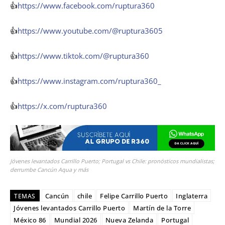
👍
https://www.facebook.com/ruptura360
👍
https://www.youtube.com/@ruptura3605
👍
https://www.tiktok.com/@ruptura360
👍
https://www.instagram.com/ruptura360_
👍
https://x.com/ruptura360
Jóvenes levantados Carrillo Puerto; Portugal vs Chile: pronósticos mundialistas;
derrumbe Cancún Aqua y más
Cancún
chile
Felipe Carrillo Puerto
Inglaterra
TEMAS
Jóvenes levantados Carrillo Puerto
Martín de la Torre
México 86
Mundial 2026
Nueva Zelanda
Portugal