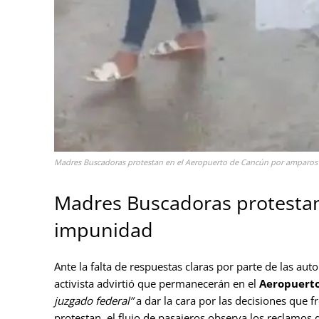
Madres Buscadoras protestan en el Aeropuerto de Cancún por amparos a
Madres Buscadoras protestan
impunidad
Ante la falta de respuestas claras por parte de las auto
activista advirtió que permanecerán en el
Aeropuerto
juzgado federal”
a dar la cara por las decisiones que f
protestan, el flujo de pasajeros observa los reclamos de