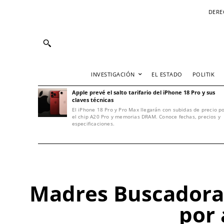
DERE
INVESTIGACIÓN
EL ESTADO
POLITIK
Apple prevé el salto tarifario del iPhone 18 Pro y sus
claves técnicas
El iPhone 18 Pro y Pro Max llegarán con subidas de precio p
el chip A20 Pro y memorias DRAM. Conoce fechas, precios y
especificaciones.
Madres Buscadoras
por 