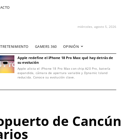
ACTO
miércoles, agosto 5, 2026
NTRETENIMIENTO
GAMERS 360
OPINIÓN
Apple redefine el iPhone 18 Pro Max: qué hay detrás de
su evolución
Apple alista el iPhone 18 Pro Max con chip A20 Pro, batería
expandida, cámara de apertura variable y Dynamic Island
reducida. Conoce su evolución clave.
ropuerto de Cancún
arios