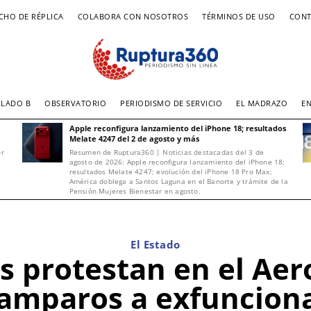
CHO DE RÉPLICA
COLABORA CON NOSOTROS
TÉRMINOS DE USO
CONT
LADO B
OBSERVATORIO
PERIODISMO DE SERVICIO
EL MADRAZO
E
Apple reconfigura lanzamiento del iPhone 18; resultados
Melate 4247 del 2 de agosto y más
or
Resumen de Ruptura360 | Noticias destacadas del 3 de
agosto de 2026: Apple reconfigura lanzamiento del iPhone 18;
resultados Melate 4247; evolución del iPhone 18 Pro Max;
América doblega a Santos Laguna en el Banorte y trámite de la
Pensión Mujeres Bienestar en agosto.
El Estado
 protestan en el Ae
amparos a exfuncion