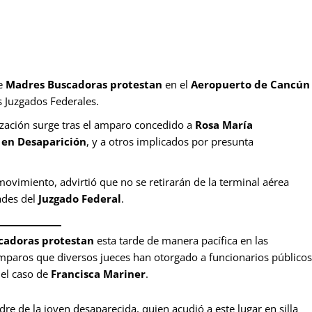
de
Madres Buscadoras protestan
en el
Aeropuerto de Cancún
s Juzgados Federales.
zación surge tras el amparo concedido a
Rosa María
a en Desaparición
, y a otros implicados por presunta
 movimiento, advirtió que no se retirarán de la terminal aérea
ades del
Juzgado Federal
.
cadoras protestan
esta tarde de manera pacífica en las
amparos que diversos jueces han otorgado a funcionarios públicos
 el caso de
Francisca Mariner
.
dre de la joven desaparecida, quien acudió a este lugar en silla