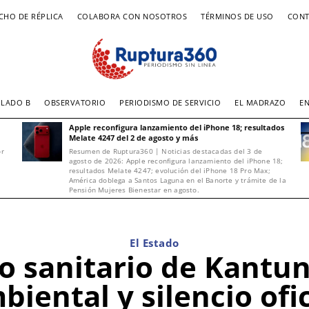
CHO DE RÉPLICA
COLABORA CON NOSOTROS
TÉRMINOS DE USO
CONT
LADO B
OBSERVATORIO
PERIODISMO DE SERVICIO
EL MADRAZO
E
Apple reconfigura lanzamiento del iPhone 18; resultados
Melate 4247 del 2 de agosto y más
or
Resumen de Ruptura360 | Noticias destacadas del 3 de
agosto de 2026: Apple reconfigura lanzamiento del iPhone 18;
resultados Melate 4247; evolución del iPhone 18 Pro Max;
América doblega a Santos Laguna en el Banorte y trámite de la
Pensión Mujeres Bienestar en agosto.
El Estado
o sanitario de Kantun
biental y silencio ofic