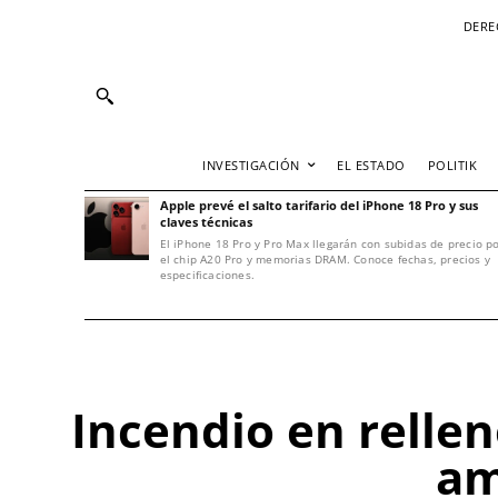
DERE
INVESTIGACIÓN
EL ESTADO
POLITIK
Apple prevé el salto tarifario del iPhone 18 Pro y sus
claves técnicas
El iPhone 18 Pro y Pro Max llegarán con subidas de precio p
el chip A20 Pro y memorias DRAM. Conoce fechas, precios y
especificaciones.
Incendio en rellen
am