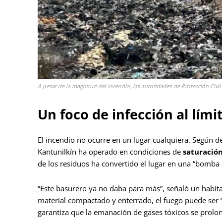
A pesar de la magnitud del incendio, las autoridades de Protección Civi
Un foco de infección al lími
El incendio no ocurre en un lugar cualquiera. Según de
Kantunilkín ha operado en condiciones de
saturació
de los residuos ha convertido el lugar en una “bomba
“Este basurero ya no daba para más”, señaló un habitan
material compactado y enterrado, el fuego puede ser 
garantiza que la emanación de gases tóxicos se prolong