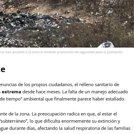
l no han acudido a la zona ni emitido protocolos de seguridad para la población.
te
nuncias de los propios ciudadanos, el relleno sanitario de
n extrema
desde hace meses. La falta de un manejo adecuado
 de tiempo” ambiental que finalmente parece haber estallado.
te de la zona. La preocupación radica en que, al estar el
“subterráneo”, lo que dificulta enormemente su extinción y
ue durante días, afectando la salud respiratoria de las familias