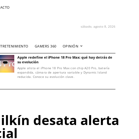
ACTO
sábado, agosto 8, 2026
NTRETENIMIENTO
GAMERS 360
OPINIÓN
Apple redefine el iPhone 18 Pro Max: qué hay detrás de
su evolución
Apple alista el iPhone 18 Pro Max con chip A20 Pro, batería
expandida, cámara de apertura variable y Dynamic Island
reducida. Conoce su evolución clave.
ilkín desata alerta
ial