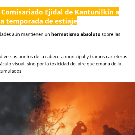
 Comisariado Ejidal de Kantunilkín a
ca temporada de estiaje
oridades aún mantienen un
hermetismo absoluto
sobre las
diversos puntos de la cabecera municipal y tramos carreteros
culo visual, sino por la toxicidad del aire que emana de la
acumulados.