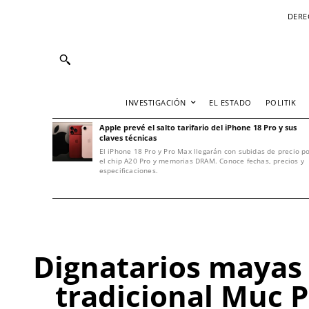
DERE
INVESTIGACIÓN
EL ESTADO
POLITIK
Apple prevé el salto tarifario del iPhone 18 Pro y sus
claves técnicas
El iPhone 18 Pro y Pro Max llegarán con subidas de precio p
el chip A20 Pro y memorias DRAM. Conoce fechas, precios y
especificaciones.
Dignatarios mayas 
tradicional Muc P