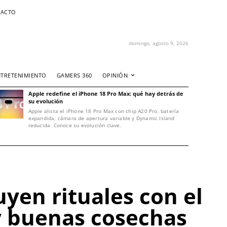
ACTO
domingo, agosto 9, 2026
NTRETENIMIENTO
GAMERS 360
OPINIÓN
Apple redefine el iPhone 18 Pro Max: qué hay detrás de
su evolución
Apple alista el iPhone 18 Pro Max con chip A20 Pro, batería
expandida, cámara de apertura variable y Dynamic Island
reducida. Conoce su evolución clave.
yen rituales con el
 y buenas cosechas