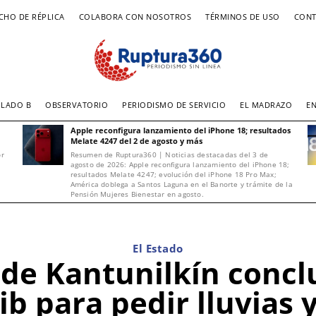
CHO DE RÉPLICA
COLABORA CON NOSOTROS
TÉRMINOS DE USO
CONT
LADO B
OBSERVATORIO
PERIODISMO DE SERVICIO
EL MADRAZO
E
Apple reconfigura lanzamiento del iPhone 18; resultados
Melate 4247 del 2 de agosto y más
or
Resumen de Ruptura360 | Noticias destacadas del 3 de
agosto de 2026: Apple reconfigura lanzamiento del iPhone 18;
resultados Melate 4247; evolución del iPhone 18 Pro Max;
América doblega a Santos Laguna en el Banorte y trámite de la
Pensión Mujeres Bienestar en agosto.
El Estado
de Kantunilkín conclu
ib para pedir lluvias