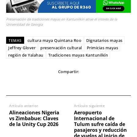
Preservación de tradiciones mayas en Kantunilkín atrae el interés de la
Universidad de Georgia
cultura maya Quintana Roo
Dignatarios mayas
TEMAS
Jeffrey Glover
preservación cultural
Primicias mayas
región de Yalahau
Tradiciones mayas Kantunilkín
Compartir:
Artículo anterior
Artículo siguiente
Alineaciones Nigeria
Aeropuerto
vs Zimbabue: Claves
Internacional de
de la Unity Cup 2026
Tulum sufre caída de
pasajeros y reducción
de vuelos al inicio de