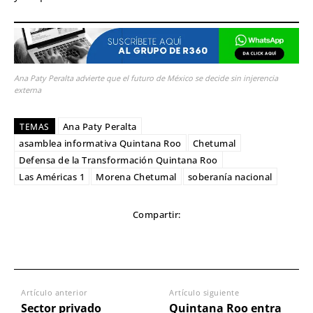
Ana Paty Peralta advierte que el futuro de México se decide sin injerencia
externa
Ana Paty Peralta
TEMAS
asamblea informativa Quintana Roo
Chetumal
Defensa de la Transformación Quintana Roo
Las Américas 1
Morena Chetumal
soberanía nacional
Compartir:
Artículo anterior
Artículo siguiente
Sector privado
Quintana Roo entra