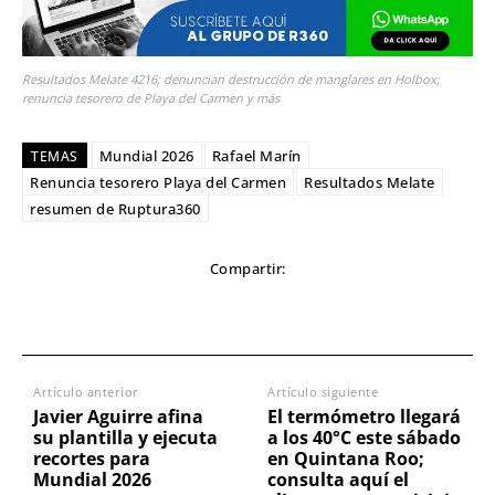
Resultados Melate 4216; denuncian destrucción de manglares en Holbox;
renuncia tesorero de Playa del Carmen y más
Mundial 2026
Rafael Marín
TEMAS
Renuncia tesorero Playa del Carmen
Resultados Melate
resumen de Ruptura360
Compartir:
Artículo anterior
Artículo siguiente
Javier Aguirre afina
El termómetro llegará
su plantilla y ejecuta
a los 40°C este sábado
recortes para
en Quintana Roo;
Mundial 2026
consulta aquí el