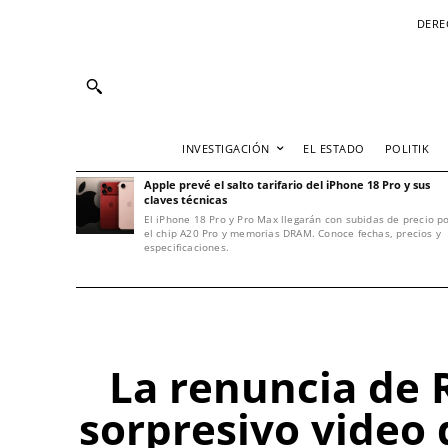
DERE
INVESTIGACIÓN
EL ESTADO
POLITIK
Apple prevé el salto tarifario del iPhone 18 Pro y sus
claves técnicas
El iPhone 18 Pro y Pro Max llegarán con subidas de precio p
el chip A20 Pro y memorias DRAM. Conoce fechas, precios y
especificaciones.
La renuncia de R
sorpresivo video 