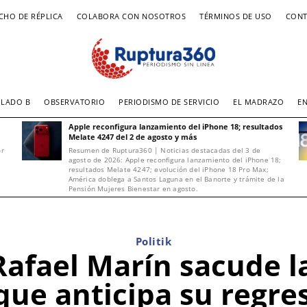
CHO DE RÉPLICA
COLABORA CON NOSOTROS
TÉRMINOS DE USO
CONT
LADO B
OBSERVATORIO
PERIODISMO DE SERVICIO
EL MADRAZO
E
Apple reconfigura lanzamiento del iPhone 18; resultados
Melate 4247 del 2 de agosto y más
or
Resumen de Ruptura360 | Noticias destacadas del 3 de
agosto de 2026: Apple reconfigura lanzamiento del iPhone 18;
resultados Melate 4247; evolución del iPhone 18 Pro Max;
América doblega a Santos Laguna en el Banorte y trámite de la
Pensión Mujeres Bienestar en agosto.
Politik
afael Marín sacude la
que anticipa su regr