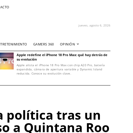
ACTO
jueves, agosto 6, 2026
NTRETENIMIENTO
GAMERS 360
OPINIÓN
Apple redefine el iPhone 18 Pro Max: qué hay detrás de
su evolución
Apple alista el iPhone 18 Pro Max con chip A20 Pro, batería
expandida, cámara de apertura variable y Dynamic Island
reducida. Conoce su evolución clave.
 política tras un
eso a Quintana Roo