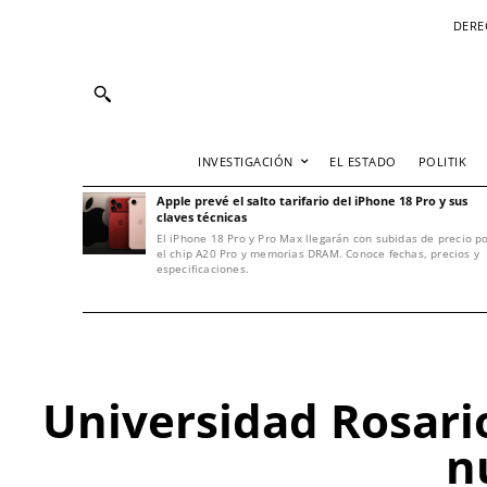
DERE
INVESTIGACIÓN
EL ESTADO
POLITIK
Apple prevé el salto tarifario del iPhone 18 Pro y sus
claves técnicas
El iPhone 18 Pro y Pro Max llegarán con subidas de precio p
el chip A20 Pro y memorias DRAM. Conoce fechas, precios y
especificaciones.
Universidad Rosari
n