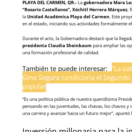
PLAYA DEL CARMEN, QR.-
La
gobernadora
Mara Le
“Rosario Castellanos”, Xóchitl Herrera Márquez
, 
la
Unidad Académica Playa del Carmen
. Este proy
en el estado, iniciando sus actividades formalmente e
Durante el acto, la Gobernadora destacó que la llegada
presidenta Claudia Sheinbaum
para ampliar las op
una formación profesional de calidad.
También te puede interesar:
“La pa
Gino Segura condiciona el Segundo P
popular
“Es una política pública de nuestra queridísima Presi
pensando en las juventudes, las chavas, los chavos y 
una carrera y avanzar hacia un futuro mejor”, apuntó 
Inversión millonaria para la 