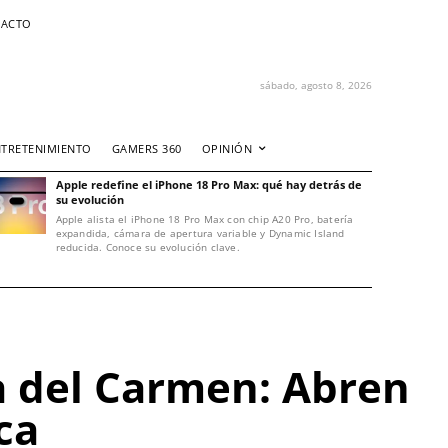
ACTO
sábado, agosto 8, 2026
NTRETENIMIENTO
GAMERS 360
OPINIÓN
Apple redefine el iPhone 18 Pro Max: qué hay detrás de
su evolución
Apple alista el iPhone 18 Pro Max con chip A20 Pro, batería
expandida, cámara de apertura variable y Dynamic Island
reducida. Conoce su evolución clave.
a del Carmen: Abren
ca