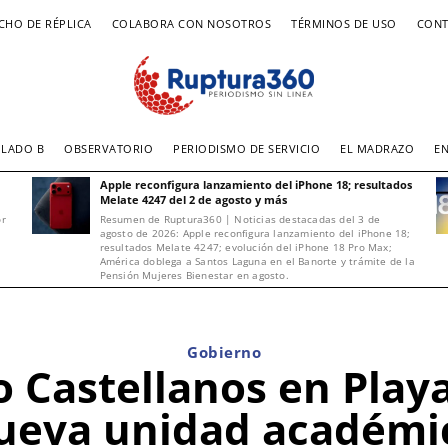
CHO DE RÉPLICA
COLABORA CON NOSOTROS
TÉRMINOS DE USO
CONT
LADO B
OBSERVATORIO
PERIODISMO DE SERVICIO
EL MADRAZO
E
Apple reconfigura lanzamiento del iPhone 18; resultados
Melate 4247 del 2 de agosto y más
or
Resumen de Ruptura360 | Noticias destacadas del 3 de
agosto de 2026: Apple reconfigura lanzamiento del iPhone 18;
resultados Melate 4247; evolución del iPhone 18 Pro Max;
América doblega a Santos Laguna en el Banorte y trámite de la
Pensión Mujeres Bienestar en agosto.
Gobierno
o Castellanos en Play
ueva unidad académi