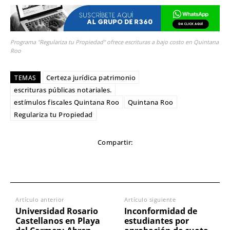
Programa "Regulariza tu Propiedad" ofrece escrituras a bajo costo en Quintana
Roo
Certeza jurídica patrimonio
TEMAS
escrituras públicas notariales.
estímulos fiscales Quintana Roo
Quintana Roo
Regulariza tu Propiedad
Compartir:
Artículo anterior
Artículo siguiente
Universidad Rosario
Inconformidad de
Castellanos en Playa
estudiantes por