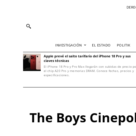
DERE
INVESTIGACIÓN
EL ESTADO
POLITIK
Apple prevé el salto tarifario del iPhone 18 Pro y sus
claves técnicas
El iPhone 18 Pro y Pro Max llegarán con subidas de precio p
el chip A20 Pro y memorias DRAM. Conoce fechas, precios y
especificaciones.
The Boys Cinepoli