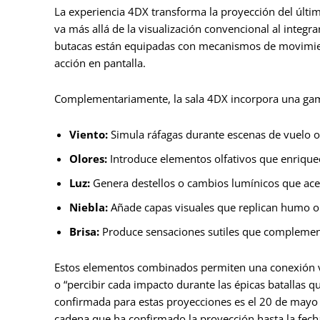
La experiencia 4DX transforma la proyección del últi
va más allá de la visualización convencional al integr
butacas están equipadas con mecanismos de movimient
acción en pantalla.
Complementariamente, la sala 4DX incorpora una gama
Viento:
Simula ráfagas durante escenas de vuelo o
Olores:
Introduce elementos olfativos que enriquec
Luz:
Genera destellos o cambios lumínicos que ace
Niebla:
Añade capas visuales que replican humo o 
Brisa:
Produce sensaciones sutiles que complement
Estos elementos combinados permiten una conexión vi
o “percibir cada impacto durante las épicas batallas qu
confirmada para estas proyecciones es el 20 de mayo 
cadena que ha confirmado la proyección hasta la fecha,