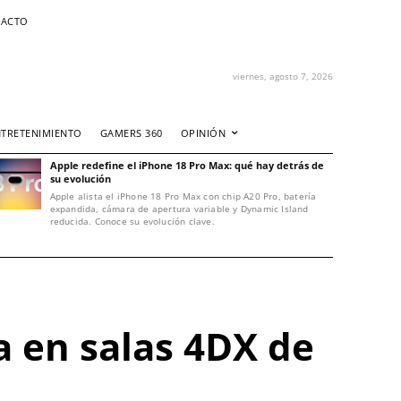
ACTO
viernes, agosto 7, 2026
NTRETENIMIENTO
GAMERS 360
OPINIÓN
Apple redefine el iPhone 18 Pro Max: qué hay detrás de
su evolución
Apple alista el iPhone 18 Pro Max con chip A20 Pro, batería
expandida, cámara de apertura variable y Dynamic Island
reducida. Conoce su evolución clave.
ia en salas 4DX de