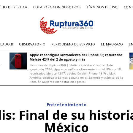
CHO DE RÉPLICA
COLABORA CON NOSOTROS
TÉRMINOS DE USO
CONT
LADO B
OBSERVATORIO
PERIODISMO DE SERVICIO
EL MADRAZO
E
Apple reconfigura lanzamiento del iPhone 18; resultados
Melate 4247 del 2 de agosto y más
or
Resumen de Ruptura360 | Noticias destacadas del 3 de
agosto de 2026: Apple reconfigura lanzamiento del iPhone 18;
resultados Melate 4247; evolución del iPhone 18 Pro Max;
América doblega a Santos Laguna en el Banorte y trámite de la
Pensión Mujeres Bienestar en agosto.
Entretenimiento
s: Final de su histor
México