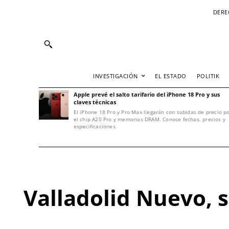
DERE
INVESTIGACIÓN
EL ESTADO
POLITIK
Apple prevé el salto tarifario del iPhone 18 Pro y sus
claves técnicas
El iPhone 18 Pro y Pro Max llegarán con subidas de precio p
el chip A20 Pro y memorias DRAM. Conoce fechas, precios y
especificaciones.
Valladolid Nuevo, 