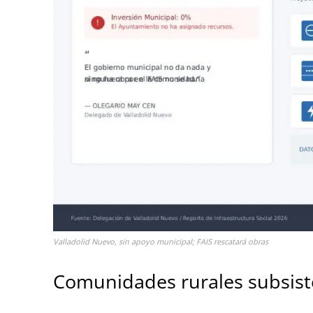
Valladolid Nuevo, sin apoyo municipal; FAIS rescatará obras
Comunidades rurales subsist