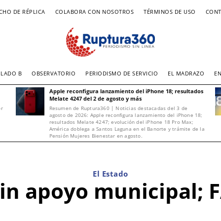
CHO DE RÉPLICA
COLABORA CON NOSOTROS
TÉRMINOS DE USO
CONT
LADO B
OBSERVATORIO
PERIODISMO DE SERVICIO
EL MADRAZO
E
Apple reconfigura lanzamiento del iPhone 18; resultados
Melate 4247 del 2 de agosto y más
or
Resumen de Ruptura360 | Noticias destacadas del 3 de
agosto de 2026: Apple reconfigura lanzamiento del iPhone 18;
resultados Melate 4247; evolución del iPhone 18 Pro Max;
América doblega a Santos Laguna en el Banorte y trámite de la
Pensión Mujeres Bienestar en agosto.
El Estado
sin apoyo municipal; F