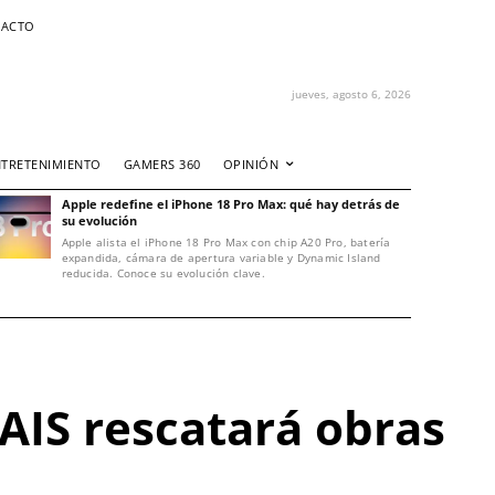
ACTO
jueves, agosto 6, 2026
NTRETENIMIENTO
GAMERS 360
OPINIÓN
Apple redefine el iPhone 18 Pro Max: qué hay detrás de
su evolución
Apple alista el iPhone 18 Pro Max con chip A20 Pro, batería
expandida, cámara de apertura variable y Dynamic Island
reducida. Conoce su evolución clave.
AIS rescatará obras