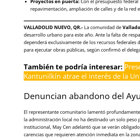
Proyectos en puerta:
Con el presupuesto federal 
repavimentación, ampliación de calles y de la red el
VALLADOLID NUEVO, QR.-
La comunidad de
Vallad
desarrollo urbano para este año. Ante la falta de resp
dependerá exclusivamente de los recursos federales de
para ejecutar obras públicas, según confirmó el deleg
También te podría interesar:
Pres
Kantunilkín atrae el interés de la U
Denuncian abandono del Ay
El representante comunitario lamentó profundamente
la administración local no ha destinado un solo pes
institucional, May Cen adelantó que se verán obligados
carencias que requieren atención inmediata en la zona