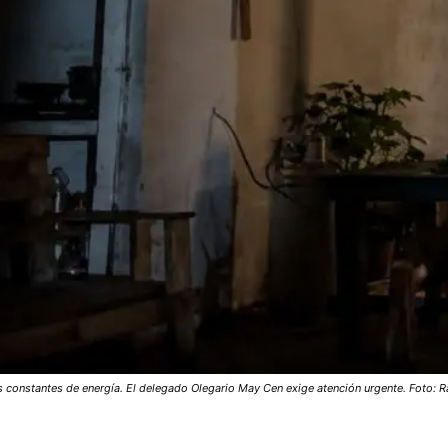
as constantes de energía. El delegado Olegario May Cen exige atención urgente. Foto: R