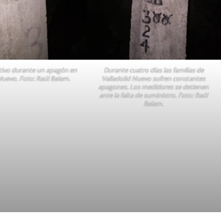
tivo durante un apagón en
Durante cuatro días las familias de
Nuevo. Foto: Raúl Balam.
Valladolid Nuevo sufren constantes
apagones. Los medidores se detienen
ante la falta de suministro. Foto: Raúl
Balam.