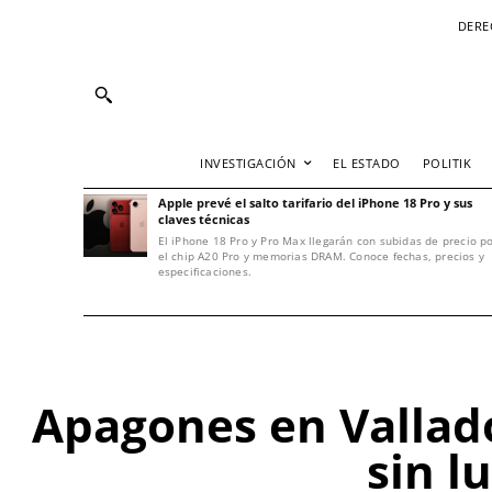
DERE
INVESTIGACIÓN
EL ESTADO
POLITIK
Apple prevé el salto tarifario del iPhone 18 Pro y sus
claves técnicas
El iPhone 18 Pro y Pro Max llegarán con subidas de precio p
el chip A20 Pro y memorias DRAM. Conoce fechas, precios y
especificaciones.
Apagones en Vallado
sin l