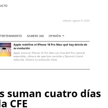
ACTO
sábado, agosto 8, 2026
NTRETENIMIENTO
GAMERS 360
OPINIÓN
Apple redefine el iPhone 18 Pro Max: qué hay detrás de
su evolución
Apple alista el iPhone 18 Pro Max con chip A20 Pro, batería
expandida, cámara de apertura variable y Dynamic Island
reducida. Conoce su evolución clave.
as suman cuatro días
la CFE