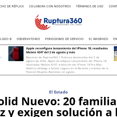
CHO DE RÉPLICA
COLABORA CON NOSOTROS
TÉRMINOS DE USO
CONT
LADO B
OBSERVATORIO
PERIODISMO DE SERVICIO
EL MADRAZO
E
Apple reconfigura lanzamiento del iPhone 18; resultados
Melate 4247 del 2 de agosto y más
or
Resumen de Ruptura360 | Noticias destacadas del 3 de
agosto de 2026: Apple reconfigura lanzamiento del iPhone 18;
resultados Melate 4247; evolución del iPhone 18 Pro Max;
América doblega a Santos Laguna en el Banorte y trámite de la
Pensión Mujeres Bienestar en agosto.
El Estado
lid Nuevo: 20 famili
uz y exigen solución a 