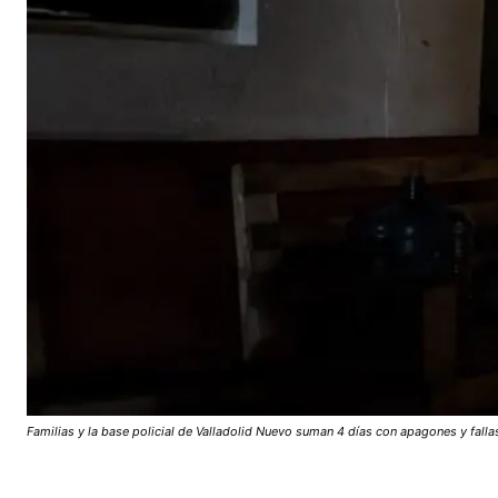
Familias y la base policial de Valladolid Nuevo suman 4 días con apagones y fall