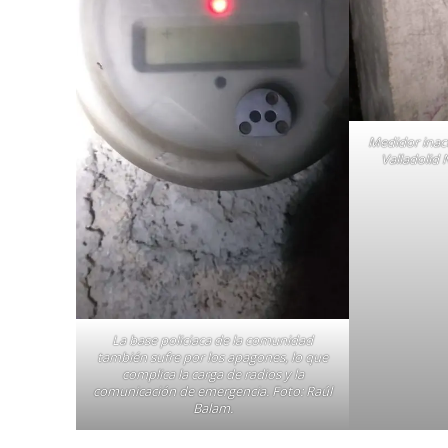
Medidor inac
Valladolid 
La base policiaca de la comunidad
también sufre por los apagones, lo que
complica la carga de radios y la
comunicación de emergencia. Foto: Raúl
Balam.