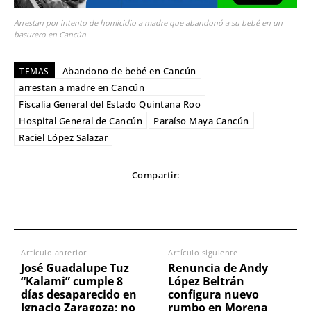
Arrestan por intento de homicidio a madre que abandonó a su bebé en un
basurero en Cancún
Abandono de bebé en Cancún
TEMAS
arrestan a madre en Cancún
Fiscalía General del Estado Quintana Roo
Hospital General de Cancún
Paraíso Maya Cancún
Raciel López Salazar
Compartir:
Artículo anterior
Artículo siguiente
José Guadalupe Tuz
Renuncia de Andy
“Kalami” cumple 8
López Beltrán
días desaparecido en
configura nuevo
Ignacio Zaragoza; no
rumbo en Morena