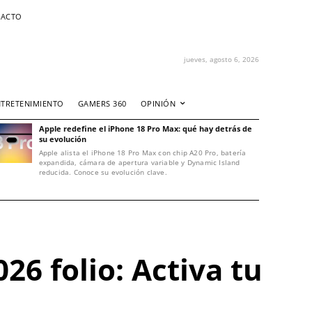
ACTO
jueves, agosto 6, 2026
NTRETENIMIENTO
GAMERS 360
OPINIÓN
Apple redefine el iPhone 18 Pro Max: qué hay detrás de
su evolución
Apple alista el iPhone 18 Pro Max con chip A20 Pro, batería
expandida, cámara de apertura variable y Dynamic Island
reducida. Conoce su evolución clave.
26 folio: Activa tu