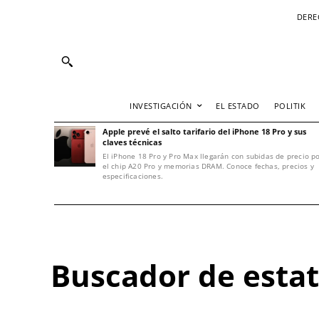
DERE
INVESTIGACIÓN
EL ESTADO
POLITIK
Apple prevé el salto tarifario del iPhone 18 Pro y sus
claves técnicas
El iPhone 18 Pro y Pro Max llegarán con subidas de precio p
el chip A20 Pro y memorias DRAM. Conoce fechas, precios y
especificaciones.
Buscador de estatu