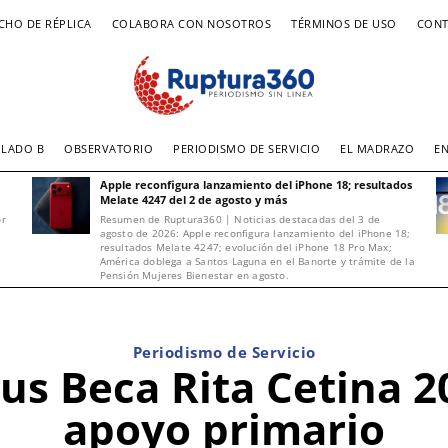
CHO DE RÉPLICA
COLABORA CON NOSOTROS
TÉRMINOS DE USO
CONT
LADO B
OBSERVATORIO
PERIODISMO DE SERVICIO
EL MADRAZO
E
Apple reconfigura lanzamiento del iPhone 18; resultados
Melate 4247 del 2 de agosto y más
or
Resumen de Ruptura360 | Noticias destacadas del 3 de
agosto de 2026: Apple reconfigura lanzamiento del iPhone 18;
resultados Melate 4247; evolución del iPhone 18 Pro Max;
América doblega a Santos Laguna en el Banorte y trámite de la
Pensión Mujeres Bienestar en agosto.
Periodismo de Servicio
s Beca Rita Cetina 20
apoyo primario