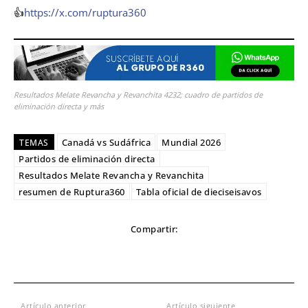
👍
https://x.com/ruptura360
Resultados Melate Revancha y Revanchita 4232; cuadro de partidos de
eliminación directa y más
Canadá vs Sudáfrica
Mundial 2026
TEMAS
Partidos de eliminación directa
Resultados Melate Revancha y Revanchita
resumen de Ruptura360
Tabla oficial de dieciseisavos
Compartir:
Artículo anterior
Artículo siguiente