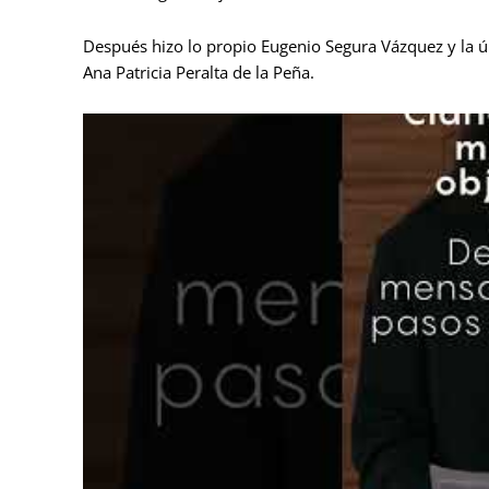
Después hizo lo propio Eugenio Segura Vázquez y la úl
Ana Patricia Peralta de la Peña.