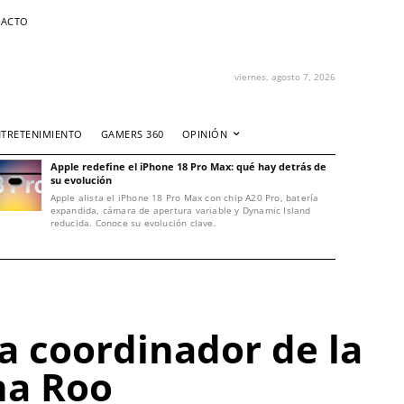
ACTO
viernes, agosto 7, 2026
NTRETENIMIENTO
GAMERS 360
OPINIÓN
Apple redefine el iPhone 18 Pro Max: qué hay detrás de
su evolución
Apple alista el iPhone 18 Pro Max con chip A20 Pro, batería
expandida, cámara de apertura variable y Dynamic Island
reducida. Conoce su evolución clave.
a coordinador de la
na Roo