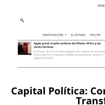
DERE
INVESTIGACIÓN
EL ESTADO
POLITIK
Apple prevé el salto tarifario del iPhone 18 Pro y sus
claves técnicas
El iPhone 18 Pro y Pro Max llegarán con subidas de precio p
el chip A20 Pro y memorias DRAM. Conoce fechas, precios y
especificaciones.
Capital Política: 
Trans