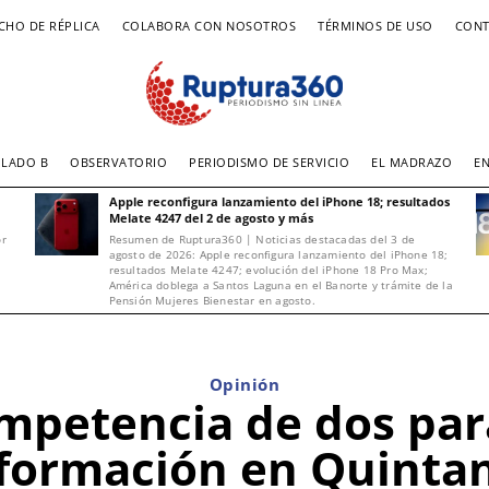
CHO DE RÉPLICA
COLABORA CON NOSOTROS
TÉRMINOS DE USO
CONT
LADO B
OBSERVATORIO
PERIODISMO DE SERVICIO
EL MADRAZO
E
Apple reconfigura lanzamiento del iPhone 18; resultados
Melate 4247 del 2 de agosto y más
or
Resumen de Ruptura360 | Noticias destacadas del 3 de
agosto de 2026: Apple reconfigura lanzamiento del iPhone 18;
resultados Melate 4247; evolución del iPhone 18 Pro Max;
América doblega a Santos Laguna en el Banorte y trámite de la
Pensión Mujeres Bienestar en agosto.
Opinión
Competencia de dos par
formación en Quinta