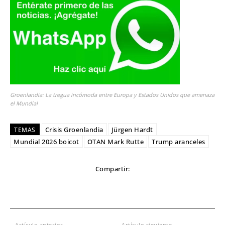
Groenlandia: La tregua incómoda entre Europa y Estados Unidos que amenaza
el Mundial
Crisis Groenlandia
Jürgen Hardt
TEMAS
Mundial 2026 boicot
OTAN Mark Rutte
Trump aranceles
Compartir:
Artículo anterior
Artículo siguiente