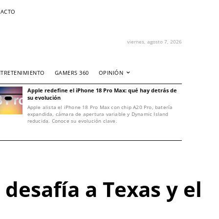
ACTO
viernes, agosto 7, 2026
NTRETENIMIENTO
GAMERS 360
OPINIÓN
Apple redefine el iPhone 18 Pro Max: qué hay detrás de
su evolución
Apple alista el iPhone 18 Pro Max con chip A20 Pro, batería
expandida, cámara de apertura variable y Dynamic Island
reducida. Conoce su evolución clave.
 desafía a Texas y el