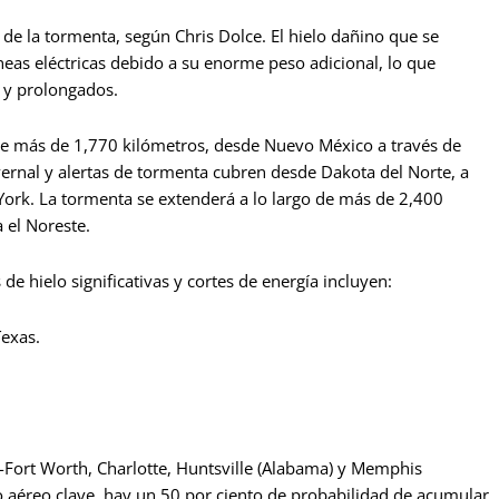
de la tormenta, según Chris Dolce. El hielo dañino que se
neas eléctricas debido a su enorme peso adicional, lo que
 y prolongados.
 de más de 1,770 kilómetros, desde Nuevo México a través de
ernal y alertas de tormenta cubren desde Dakota del Norte, a
York. La tormenta se extenderá a lo largo de más de 2,400
 el Noreste.
de hielo significativas y cortes de energía incluyen:
Texas.
s-Fort Worth, Charlotte, Huntsville (Alabama) y Memphis
ro aéreo clave, hay un 50 por ciento de probabilidad de acumular