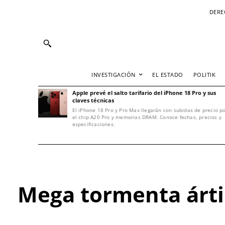
DERE
INVESTIGACIÓN
EL ESTADO
POLITIK
Apple prevé el salto tarifario del iPhone 18 Pro y sus
claves técnicas
El iPhone 18 Pro y Pro Max llegarán con subidas de precio p
el chip A20 Pro y memorias DRAM. Conoce fechas, precios y
especificaciones.
Mega tormenta ártica