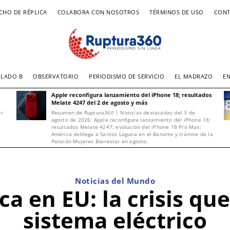
CHO DE RÉPLICA
COLABORA CON NOSOTROS
TÉRMINOS DE USO
CONT
LADO B
OBSERVATORIO
PERIODISMO DE SERVICIO
EL MADRAZO
E
Apple reconfigura lanzamiento del iPhone 18; resultados
Melate 4247 del 2 de agosto y más
or
Resumen de Ruptura360 | Noticias destacadas del 3 de
agosto de 2026: Apple reconfigura lanzamiento del iPhone 18;
resultados Melate 4247; evolución del iPhone 18 Pro Max;
América doblega a Santos Laguna en el Banorte y trámite de la
Pensión Mujeres Bienestar en agosto.
Noticias del Mundo
 en EU: la crisis que
sistema eléctrico