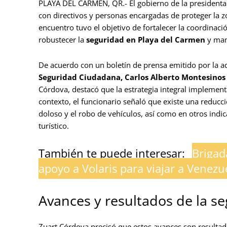
PLAYA DEL CARMEN, QR.- El gobierno de la president
con directivos y personas encargadas de proteger la zo
encuentro tuvo el objetivo de fortalecer la coordinaci
robustecer la
seguridad en Playa del Carmen
y man
De acuerdo con un boletín de prensa emitido por la ad
Seguridad Ciudadana, Carlos Alberto Montesinos
Córdova, destacó que la estrategia integral implementa
contexto, el funcionario señaló que existe una reducc
doloso y el robo de vehículos, así como en otros indic
turístico.
También te puede interesar:
Brigad
apoyo a Volaris para viajar a Venezu
Avances y resultados de la s
Zuart Córdova precisó que estos avances son resultado