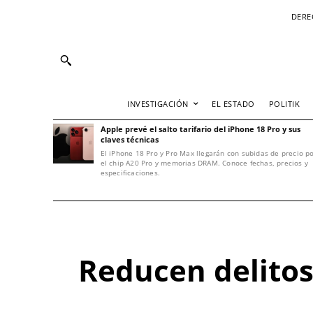
DERE
INVESTIGACIÓN
EL ESTADO
POLITIK
Apple prevé el salto tarifario del iPhone 18 Pro y sus
claves técnicas
El iPhone 18 Pro y Pro Max llegarán con subidas de precio p
el chip A20 Pro y memorias DRAM. Conoce fechas, precios y
especificaciones.
Reducen delitos