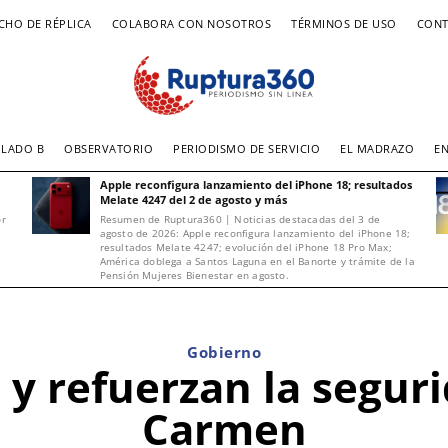
CHO DE RÉPLICA
COLABORA CON NOSOTROS
TÉRMINOS DE USO
CONT
LADO B
OBSERVATORIO
PERIODISMO DE SERVICIO
EL MADRAZO
E
Apple reconfigura lanzamiento del iPhone 18; resultados
Melate 4247 del 2 de agosto y más
or
Resumen de Ruptura360 | Noticias destacadas del 3 de
agosto de 2026: Apple reconfigura lanzamiento del iPhone 18;
resultados Melate 4247; evolución del iPhone 18 Pro Max;
América doblega a Santos Laguna en el Banorte y trámite de la
Pensión Mujeres Bienestar en agosto.
Gobierno
 y refuerzan la seguri
Carmen