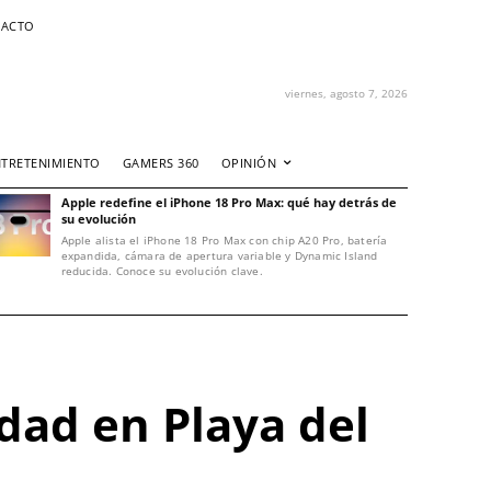
ACTO
viernes, agosto 7, 2026
NTRETENIMIENTO
GAMERS 360
OPINIÓN
Apple redefine el iPhone 18 Pro Max: qué hay detrás de
su evolución
Apple alista el iPhone 18 Pro Max con chip A20 Pro, batería
expandida, cámara de apertura variable y Dynamic Island
reducida. Conoce su evolución clave.
dad en Playa del