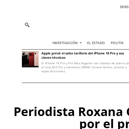
DERE
INVESTIGACIÓN
EL ESTADO
POLITIK
Apple prevé el salto tarifario del iPhone 18 Pro y sus
claves técnicas
El iPhone 18 Pro y Pro Max llegarán con subidas de precio p
el chip A20 Pro y memorias DRAM. Conoce fechas, precios y
especificaciones.
Periodista Roxana 
por el p