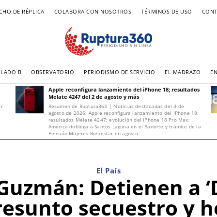
CHO DE RÉPLICA
COLABORA CON NOSOTROS
TÉRMINOS DE USO
CONT
LADO B
OBSERVATORIO
PERIODISMO DE SERVICIO
EL MADRAZO
E
Apple reconfigura lanzamiento del iPhone 18; resultados
Melate 4247 del 2 de agosto y más
or
Resumen de Ruptura360 | Noticias destacadas del 3 de
agosto de 2026: Apple reconfigura lanzamiento del iPhone 18;
resultados Melate 4247; evolución del iPhone 18 Pro Max;
América doblega a Santos Laguna en el Banorte y trámite de la
Pensión Mujeres Bienestar en agosto.
El País
Guzmán: Detienen a ‘D
resunto secuestro y 