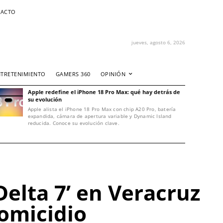
ACTO
jueves, agosto 6, 2026
NTRETENIMIENTO
GAMERS 360
OPINIÓN
Apple redefine el iPhone 18 Pro Max: qué hay detrás de
su evolución
Apple alista el iPhone 18 Pro Max con chip A20 Pro, batería
expandida, cámara de apertura variable y Dynamic Island
reducida. Conoce su evolución clave.
elta 7’ en Veracruz
homicidio