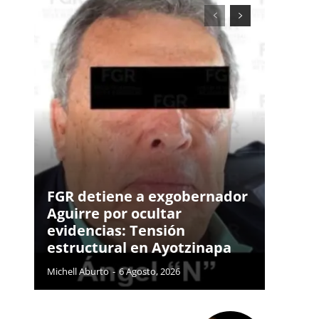
FGR detiene a exgobernador
Aguirre por ocultar
evidencias: Tensión
estructural en Ayotzinapa
Michell Aburto
-
6 Agosto, 2026