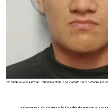
Periodista Roxana Guzmán: Detienen a 'Delta 7' en Veracruz por el presunto secue
La Secretaría de Marina y la Fiscalía de Veracruz detuv