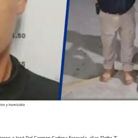
stro y homicidio
ieron a José Del Carmen Cadena Escayola, alias ‘Delta 7’,