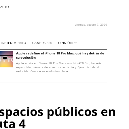
ACTO
viernes, agosto 7, 2026
NTRETENIMIENTO
GAMERS 360
OPINIÓN
Apple redefine el iPhone 18 Pro Max: qué hay detrás de
su evolución
Apple alista el iPhone 18 Pro Max con chip A20 Pro, batería
expandida, cámara de apertura variable y Dynamic Island
reducida. Conoce su evolución clave.
spacios públicos en
ta 4