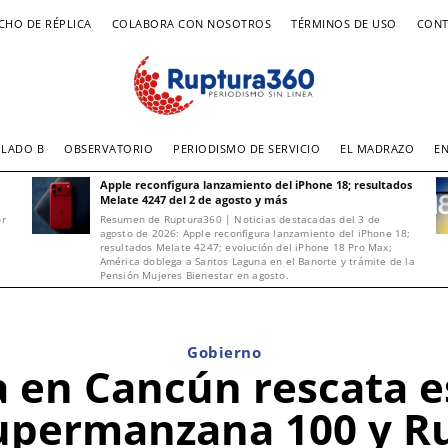
CHO DE RÉPLICA
COLABORA CON NOSOTROS
TÉRMINOS DE USO
CONT
LADO B
OBSERVATORIO
PERIODISMO DE SERVICIO
EL MADRAZO
E
Apple reconfigura lanzamiento del iPhone 18; resultados
Melate 4247 del 2 de agosto y más
or
Resumen de Ruptura360 | Noticias destacadas del 3 de
agosto de 2026: Apple reconfigura lanzamiento del iPhone 18;
resultados Melate 4247; evolución del iPhone 18 Pro Max;
América doblega a Santos Laguna en el Banorte y trámite de la
Pensión Mujeres Bienestar en agosto.
Gobierno
a en Cancún rescata e
Supermanzana 100 y Ru