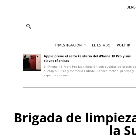
DERE
INVESTIGACIÓN
EL ESTADO
POLITIK
Apple prevé el salto tarifario del iPhone 18 Pro y sus
claves técnicas
El iPhone 18 Pro y Pro Max llegarán con subidas de precio p
el chip A20 Pro y memorias DRAM. Conoce fechas, precios y
especificaciones.
Brigada de limpiez
la 