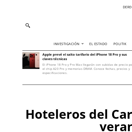
DERE
INVESTIGACIÓN
EL ESTADO
POLITIK
Apple prevé el salto tarifario del iPhone 18 Pro y sus
claves técnicas
El iPhone 18 Pro y Pro Max llegarán con subidas de precio p
el chip A20 Pro y memorias DRAM. Conoce fechas, precios y
especificaciones.
Hoteleros del Ca
vera