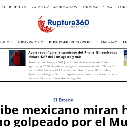
CHO DE RÉPLICA
COLABORA CON NOSOTROS
TÉRMINOS DE USO
CONT
LADO B
OBSERVATORIO
PERIODISMO DE SERVICIO
EL MADRAZO
E
Apple reconfigura lanzamiento del iPhone 18; resultados
Melate 4247 del 2 de agosto y más
or
Resumen de Ruptura360 | Noticias destacadas del 3 de
agosto de 2026: Apple reconfigura lanzamiento del iPhone 18;
resultados Melate 4247; evolución del iPhone 18 Pro Max;
América doblega a Santos Laguna en el Banorte y trámite de la
Pensión Mujeres Bienestar en agosto.
El Estado
ribe mexicano miran h
no golpeado por el Mu