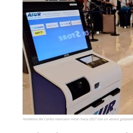
Hoteleros del Caribe mexicano miran hacia 2027 tras un verano golpead