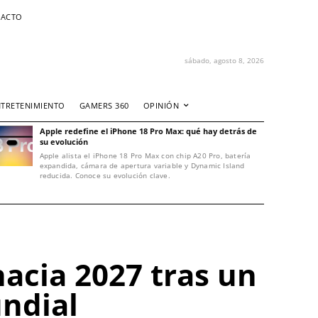
ACTO
sábado, agosto 8, 2026
NTRETENIMIENTO
GAMERS 360
OPINIÓN
Apple redefine el iPhone 18 Pro Max: qué hay detrás de
su evolución
Apple alista el iPhone 18 Pro Max con chip A20 Pro, batería
expandida, cámara de apertura variable y Dynamic Island
reducida. Conoce su evolución clave.
acia 2027 tras un
ndial