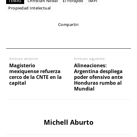
Christian Nodal
El Forajido
IMPI
TEMAS
Propiedad Intelectual
Compartir:
Artículo anterior
Artículo siguiente
Magisterio
Alineaciones:
mexiquense refuerza
Argentina despliega
cerco de la CNTE en la
poder ofensivo ante
capital
Honduras rumbo al
Mundial
Michell Aburto