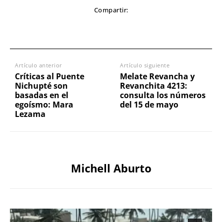
Compartir:
Artículo anterior
Artículo siguiente
Críticas al Puente
Melate Revancha y
Nichupté son
Revanchita 4213:
basadas en el
consulta los números
egoísmo: Mara
del 15 de mayo
Lezama
Michell Aburto